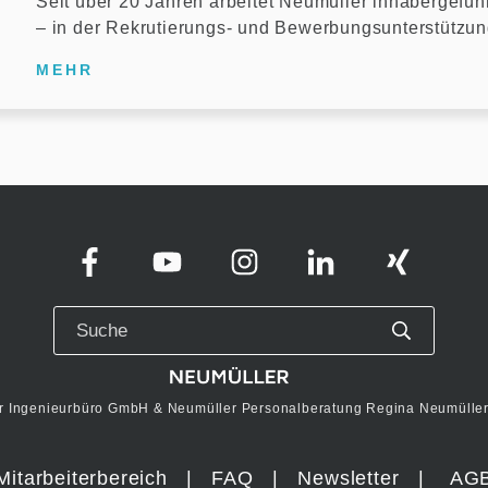
Seit über 20 Jahren arbeitet Neumüller inhabergefüh
– in der Rekrutierungs- und Bewerbungsunterstützu
MEHR
r Ingenieurbüro GmbH & Neumüller Personalberatung Regina Neumüller 
Mitarbeiterbereich
|
FAQ
|
Newsletter
|
AG