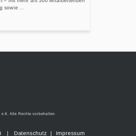
rt – mit mehr als 300 Mitarbeitenden
ng sowie
...
e.K. Alle Rechte vorbehalten
B
|
Datenschutz
|
Impressum