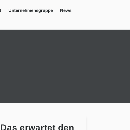
t
Unternehmensgruppe
News
g
 Das erwartet den