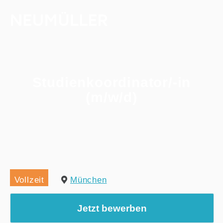
Studienkoordinator/-in
(m/w/d)
Home
/
Alle Jobs
/
Studienkoordinator/-in (m/w/d)
Vollzeit
München
Jetzt bewerben