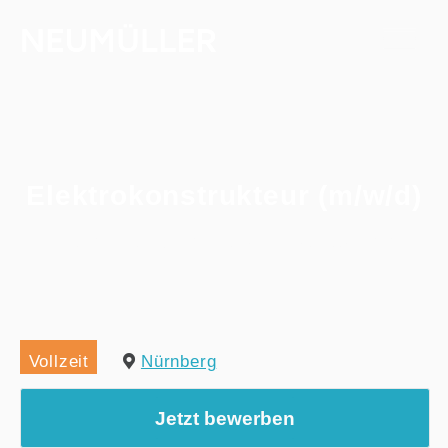
Elektrokonstrukteur (m/w/d)
Home
/
Alle Jobs
/
Elektrokonstrukteur (m/w/d)
Vollzeit
Nürnberg
Jetzt bewerben