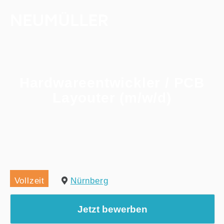
Hardwareentwickler / PCB
Layouter (m/w/d)
Home
/
Alle Jobs
/
Hardwareentwickler / PCB Layouter (m/w/d)
Vollzeit
Nürnberg
Jetzt bewerben