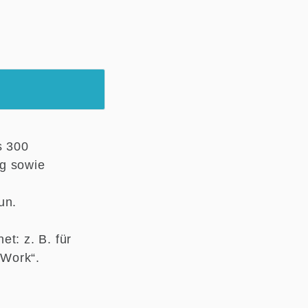
s 300
ng sowie
Tun.
t: z. B. für
 Work“.