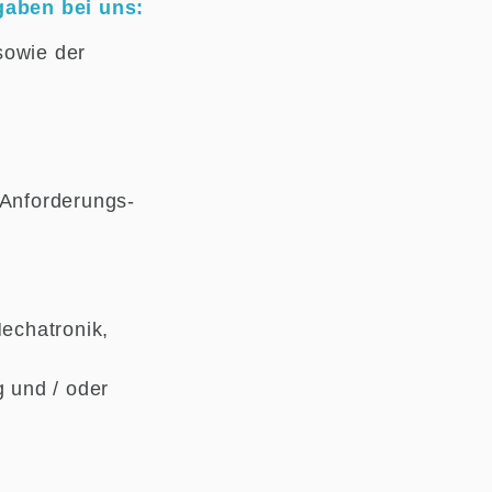
aben bei uns:
sowie der
 Anforderungs-
echatronik,
g und / oder