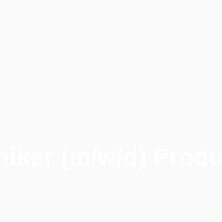
Stellenangebote
Persönlichkeitsschnel
Home
niker (m/w/d) Produ
Home
/
Alle Jobs
/
Techniker (m/w/d) Produktion