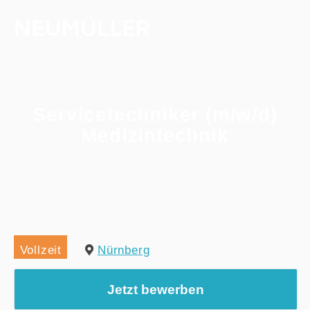
Servicetechniker (m/w/d)
Medizintechnik
Home
/
Alle Jobs
/
Servicetechniker (m/w/d) Medizintechnik
Vollzeit
Nürnberg
Jetzt bewerben