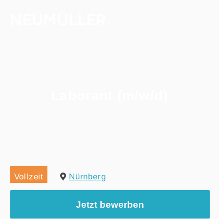
Laborant (m/w/d)
Home
/
Alle Jobs
/
Laborant (m/w/d)
Vollzeit
Nürnberg
Jetzt bewerben