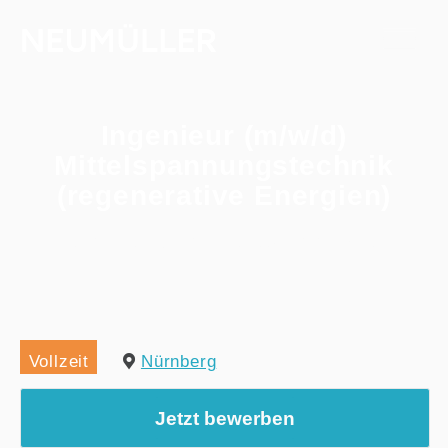
Ingenieur (m/w/d)
Mittelspannungstechnik
(regenerative Energien)
Home
/
Alle Jobs
/
Ingenieur (m/w/d) Mittelspannungstechnik (regenerative Energien)
Vollzeit
Nürnberg
Jetzt bewerben