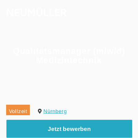
Qualitätsmanager (m/w/d)
Medizintechnik
Home
/
Alle Jobs
/
Qualitätsmanager (m/w/d) Medizintechnik
Vollzeit
Nürnberg
Jetzt bewerben