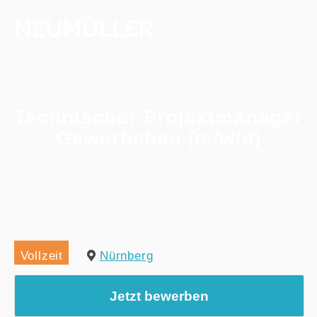
Technischer Projektmanager
Gewerbebau (m/w/d)
Home
/
Alle Jobs
/
Technischer Projektmanager Gewerbebau (m/w/d)
Vollzeit
Nürnberg
Jetzt bewerben