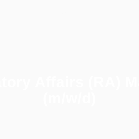
Stellenangebote
Persönlichkeitsschnel
Home
tory Affairs (RA) 
(m/w/d)
Home
/
Alle Jobs
/
Regulatory Affairs (RA) Manager (m/w/d