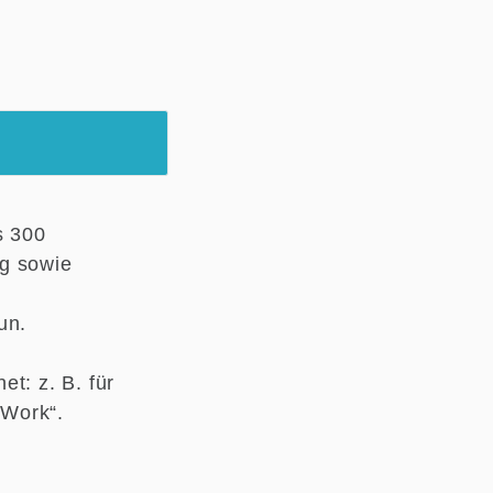
s 300
ng sowie
Tun.
t: z. B. für
 Work“.