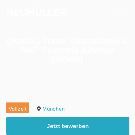
(Junior) Trade Compliance &
SAP Customs Advisor
(m/w/d)
Home
/
Alle Jobs
/
(Junior) Trade Compliance & SAP Customs Advisor (m/w/d)
Vollzeit
München
Jetzt bewerben