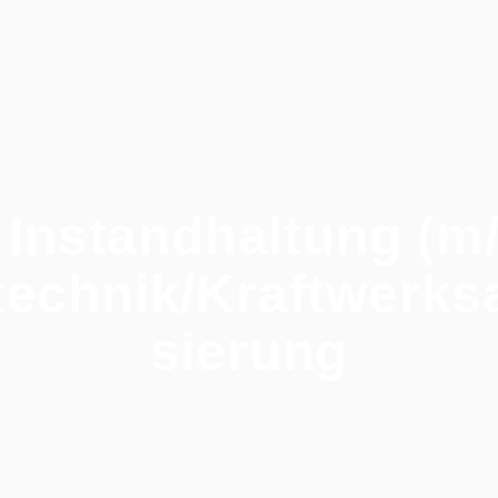
Stellenangebote
Persönlichkeitsschnel
Home
r Instandhaltung (m/
technik/Kraftwerks
sierung
bs
/
Leiter Instandhaltung (m/w/d) – Energietechnik/Kraftwe