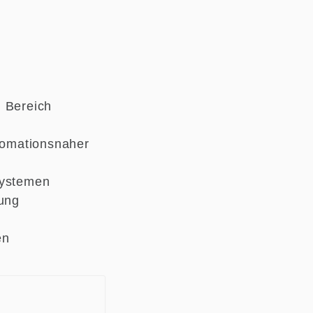
m Bereich
utomationsnaher
systemen
rung
en