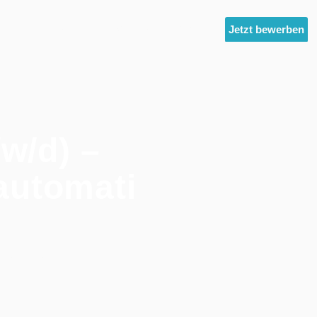
ltest
Unternehmensgruppe
News
Jetzt bewerben
w/d) –
automati
rksautomatisierung