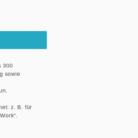
s 300
ng sowie
Tun.
t: z. B. für
 Work“.