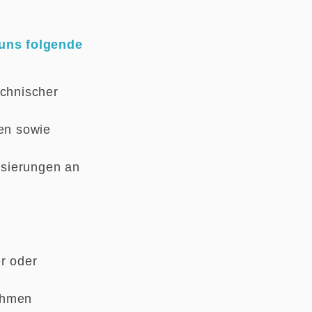
uns folgende
echnischer
en sowie
isierungen an
.
r oder
ehmen