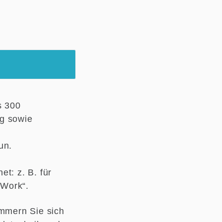
s 300
ng sowie
Tun.
t: z. B. für
 Work“.
ümmern Sie sich