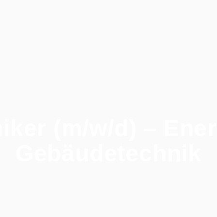
Stellenangebote
Persönlichkeitsschnel
Home
iker (m/w/d) – Ene
Gebäudetechnik
/
Alle Jobs
/
Elektroniker (m/w/d) – Energie- und Gebäude