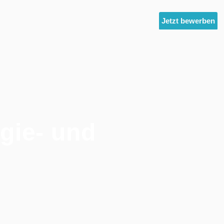
ltest
Unternehmensgruppe
News
Jetzt bewerben
rgie- und
technik