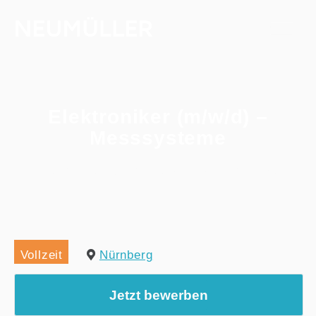
Elektroniker (m/w/d) –
Messsysteme
Home
/
Alle Jobs
/
Elektroniker (m/w/d) – Messsysteme
Vollzeit
Nürnberg
Jetzt bewerben