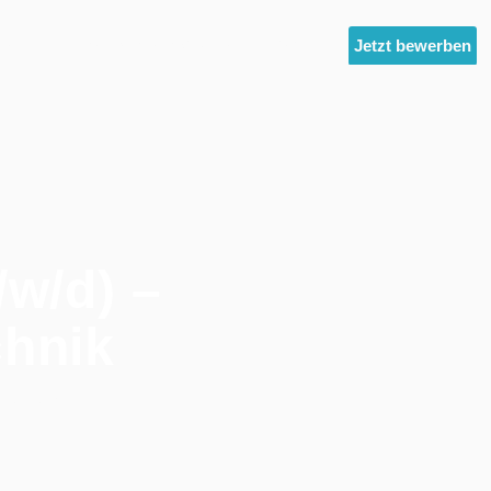
ltest
Unternehmensgruppe
News
Jetzt bewerben
/w/d) –
hnik
welttechnik