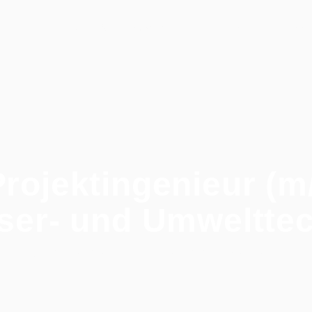
Stellenangebote
Persönlichkeitsschnel
Home
rojektingenieur (m
ser- und Umwelttec
Alle Jobs
/
Bau-/Projektingenieur (m/w/d) – Wasser- und Um