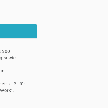
s 300
ng sowie
Tun.
t: z. B. für
 Work“.