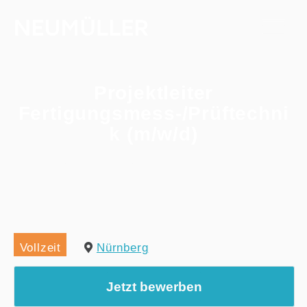
Projektleiter
Fertigungsmess-/Prüftechni
k (m/w/d)
Home
/
Alle Jobs
/
Projektleiter Fertigungsmess-/Prüftechnik (m/w/d)
Vollzeit
Nürnberg
Jetzt bewerben