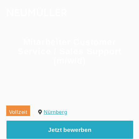
Mitarbeiter Customer
Service / Sales Support
(m/w/d)
Home
/
Alle Jobs
/
Mitarbeiter Customer Service / Sales Support (m/w/d)
Vollzeit
Nürnberg
Jetzt bewerben