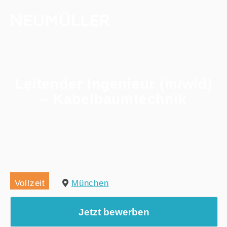
Leitender Ingenieur (m/w/d)
– Kabelbaumtechnik
Home
/
Alle Jobs
/
Leitender Ingenieur (m/w/d) – Kabelbaumtechnik
Vollzeit
München
Jetzt bewerben