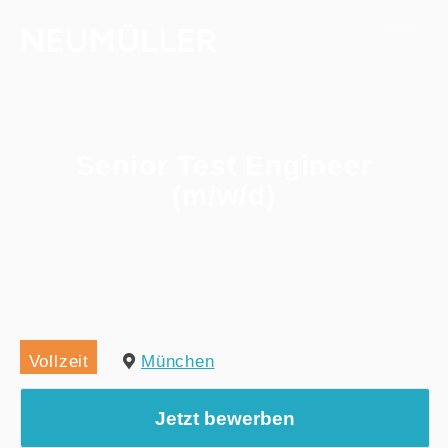
Senior Test Engineer
(m/w/d)
Home
/
Alle Jobs
/
Senior Test Engineer (m/w/d)
Vollzeit
München
Jetzt bewerben