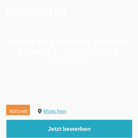
Senior Engineering Manager
(m/w/d) – Verification &
Validation
Home
/
Alle Jobs
/
Senior Engineering Manager (m/w/d) – Verification & Validation
Vollzeit
München
Jetzt bewerben