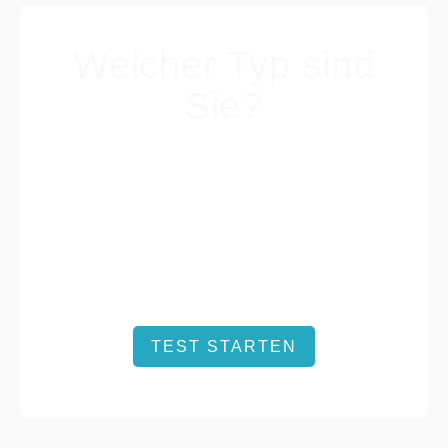
Welcher Typ sind
Sie?
Die eigene Persönlichkeit ist einer der
wichtigsten Erfolgsfaktoren im beruflichen
Umfeld. Beantworten Sie jetzt GRATIS und
unverbindlich 10 Fragen zu Ihrer
Persönlichkeit und erfahren Sie mehr über
sich selbst und Ihre Stärken.
TEST STARTEN