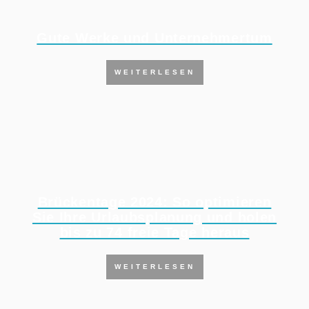
Gute Werke und Unternehmertum
WEITERLESEN
Brückentage 2024: So optimieren
Sie Ihre Urlaubsplanung und holen
bis zu 74 freie Tage heraus
WEITERLESEN