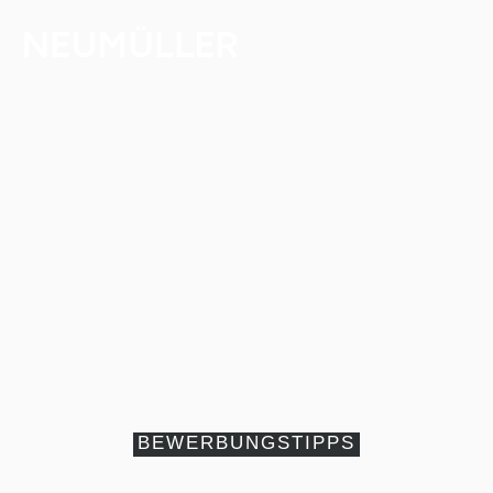
Assessment-Center:
Was erwartet
Bewerber?
BEWERBUNGSTIPPS