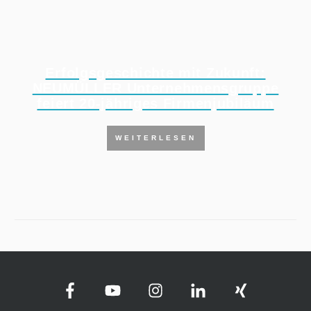
Erfolgsgeschichte mit Zukunft:
NEUMÜLLER Unternehmensgruppe
feiert 20-jähriges Firmenjubiläum
WEITERLESEN