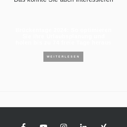
Brückentage 2024: So optimieren
Sie Ihre Urlaubsplanung und
holen bis zu 74 freie Tage heraus
WEITERLESEN