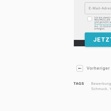
Ich bin damit
NEUMÜLLER U
und genutzt w
Datenschutz
Art. 13 DSGV
erfolgen.
JETZ
Vorheriger 
TAGS
Bewerbungs
Schmuck, V