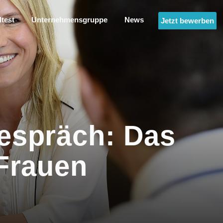
ltest
Unternehmensgruppe
News
Jetzt bewerben
espräch: Das
 Frauen