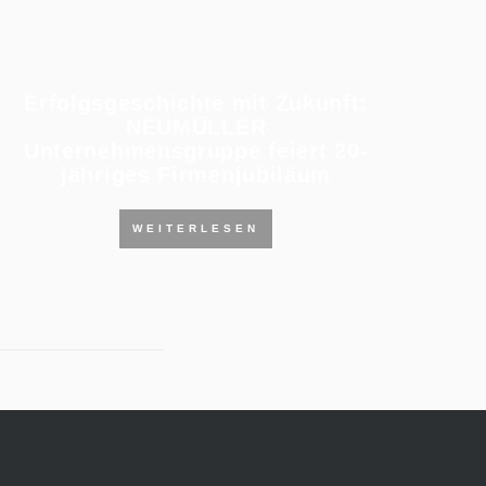
Erfolgsgeschichte mit Zukunft:
NEUMÜLLER
Unternehmensgruppe feiert 20-
jähriges Firmenjubiläum
WEITERLESEN