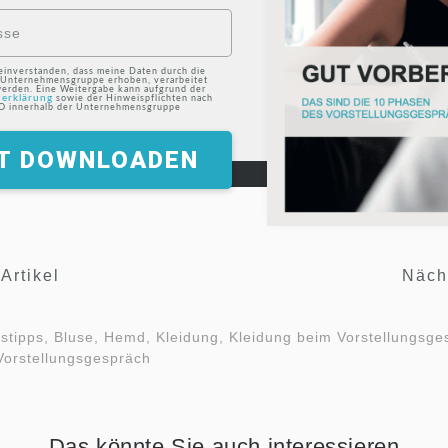
 einverstanden, dass meine Daten durch die
nternehmensgruppe erhoben, verarbeitet
erden. Eine Weitergabe kann aufgrund der
erklärung
sowie der Hinweispflichten nach
O innerhalb der Unternehmensgruppe
T DOWNLOADEN
Artikel
Nächs
tipps, Bluse, Hemd, Kleidung, Kleidung beim Vorstellungsge
orstellungsgespräch
Das könnte Sie auch interessieren