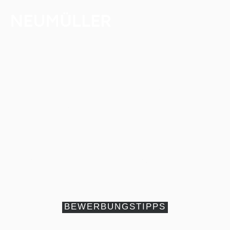
Stärken und
Schwächen: So
antworten Sie im
Vorstellungsgespräc
h
BEWERBUNGSTIPPS