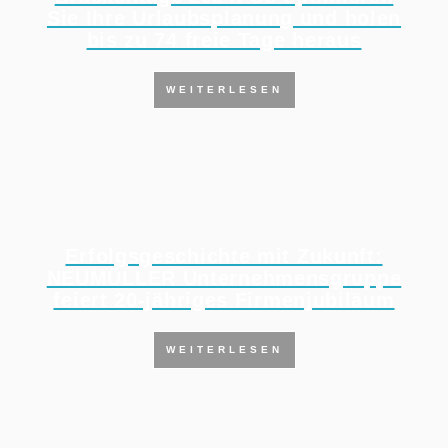
Sie Ihre Urlaubsplanung und holen
bis zu 74 freie Tage heraus
WEITERLESEN
Erfolgsgeschichte mit Zukunft:
NEUMÜLLER Unternehmensgruppe
feiert 20-jähriges Firmenjubiläum
WEITERLESEN