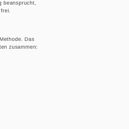
ag beansprucht,
frei.
-Methode. Das
itten zusammen: