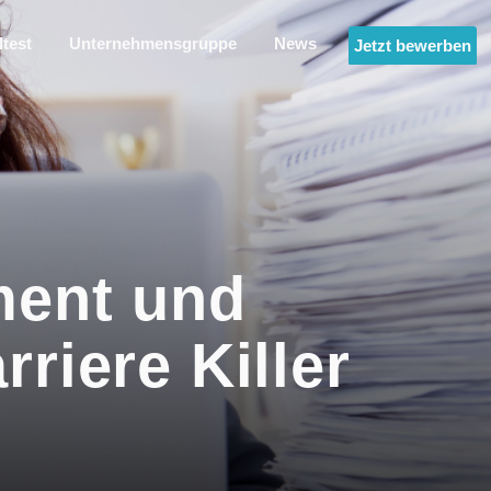
ltest
Unternehmensgruppe
News
Jetzt bewerben
ment und
riere Killer