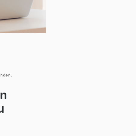
unden.
en
u