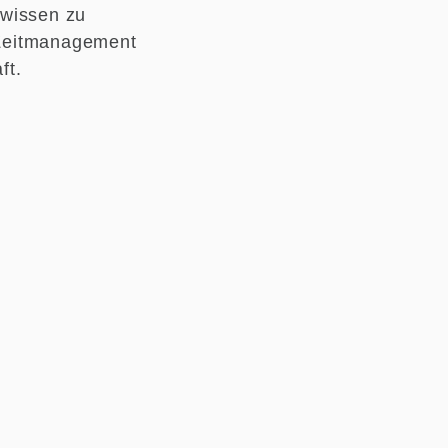
ewissen zu
d Zeitmanagement
ft.