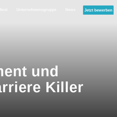
ltest
Unternehmensgruppe
News
Jetzt bewerben
ment und
riere Killer