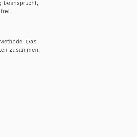
ag beansprucht,
frei.
-Methode. Das
itten zusammen: