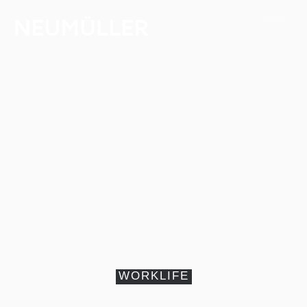
Home-Office-Tipps:
So arbeiten Sie
effektiver
WORKLIFE