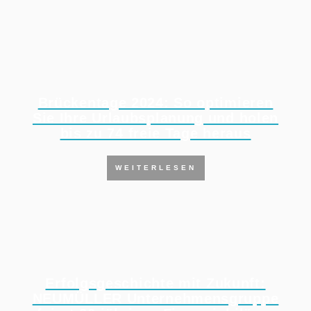
Brückentage 2024: So optimieren
Sie Ihre Urlaubsplanung und holen
bis zu 74 freie Tage heraus
WEITERLESEN
Erfolgsgeschichte mit Zukunft:
NEUMÜLLER Unternehmensgruppe