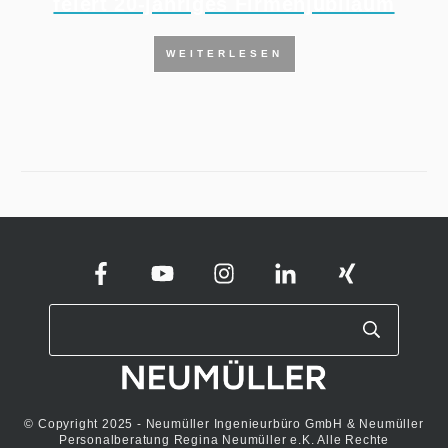
feiert 20-jähriges Firmenjubiläum
WEITERLESEN
© Copyright 2025 - Neumüller Ingenieurbüro GmbH & Neumüller
Personalberatung Regina Neumüller e.K. Alle Rechte