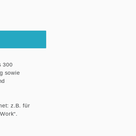
s 300
ng sowie
nd
et: z.B. für
 Work“.