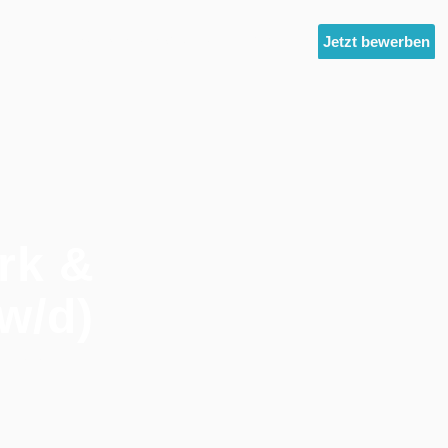
ltest
Unternehmensgruppe
News
Jetzt bewerben
rk &
w/d)
 (m/w/d)