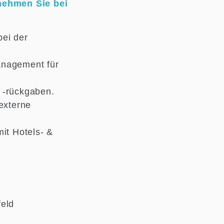
ehmen Sie bei
bei der
anagement für
 -rückgaben.
externe
it Hotels- &
feld