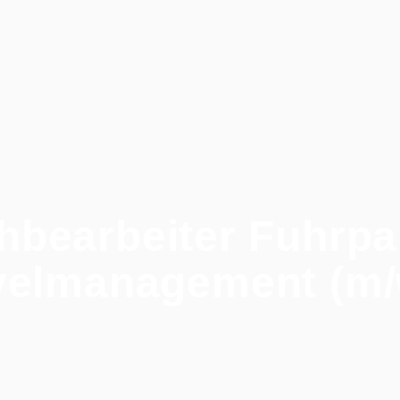
Stellenangebote
Persönlichkeitsschnel
Home
hbearbeiter Fuhrpa
velmanagement (m/
/
Alle Jobs
/
Sachbearbeiter Fuhrpark & Travelmanagement