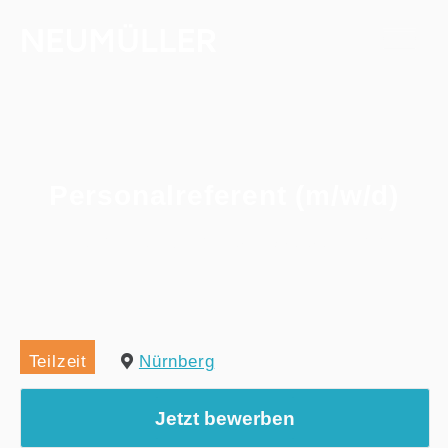
Personalreferent (m/w/d)
Home
/
Alle Jobs
/
Personalreferent (m/w/d)
Teilzeit
Nürnberg
Jetzt bewerben