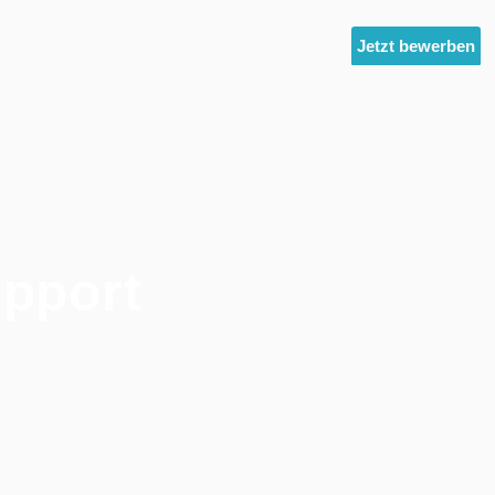
ltest
Unternehmensgruppe
News
Jetzt bewerben
upport