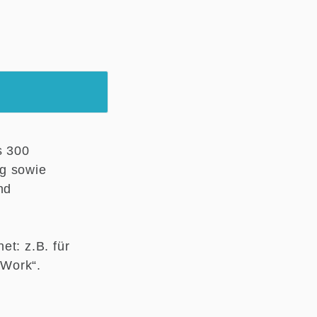
s 300
ng sowie
nd
et: z.B. für
 Work“.