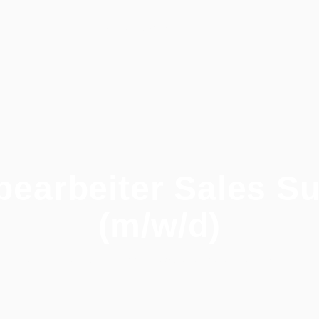
Stellenangebote
Persönlichkeitsschnel
Home
earbeiter Sales S
(m/w/d)
Home
/
Alle Jobs
/
Sachbearbeiter Sales Support (m/w/d)