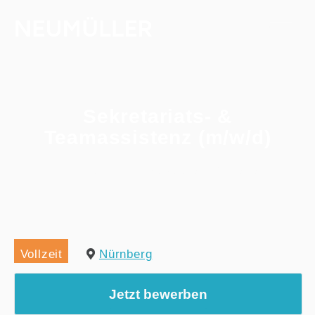
Sekretariats- &
Teamassistenz (m/w/d)
Home
/
Alle Jobs
/
Sekretariats- & Teamassistenz (m/w/d)
Vollzeit
Nürnberg
Jetzt bewerben