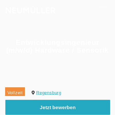
Entwicklungsingenieur
(m/w/d) Hardware / Sensorik
Home
/
Alle Jobs
/
Entwicklungsingenieur (m/w/d) Hardware / Sensorik
Vollzeit
Regensburg
Jetzt bewerben