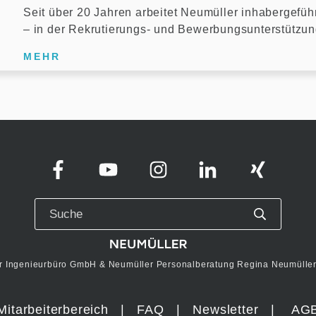
Seit über 20 Jahren arbeitet Neumüller inhabergefüh
– in der Rekrutierungs- und Bewerbungsunterstützu
MEHR
r Ingenieurbüro GmbH & Neumüller Personalberatung Regina Neumüller 
Mitarbeiterbereich
|
FAQ
|
Newsletter
|
AG