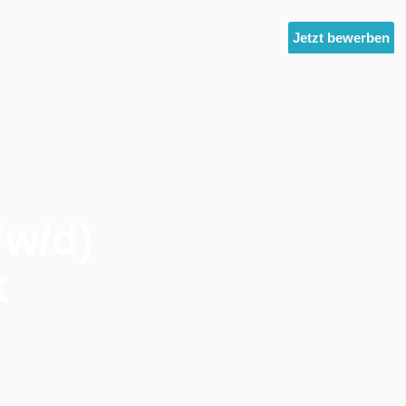
ltest
Unternehmensgruppe
News
Jetzt bewerben
/w/d)
k
ronik