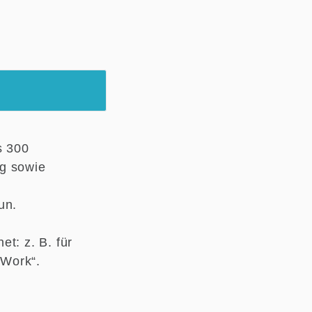
s 300
ng sowie
Tun.
t: z. B. für
 Work“.