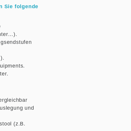
 Sie folgende
e
hter…).
ngsendstufen
).
quipments.
ter.
ergleichbar
auslegung und
tool (z.B.