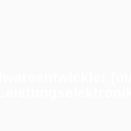
Stellenangebote
Persönlichkeitsschnel
Home
wareentwickler (m
Leistungselektroni
e
/
Alle Jobs
/
Hardwareentwickler (m/w/d) Leistungselekt