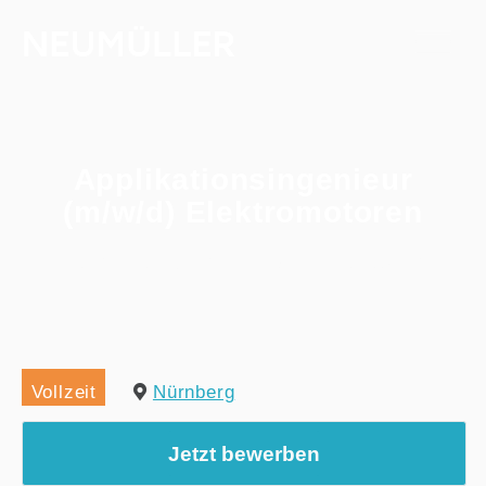
Applikationsingenieur
(m/w/d) Elektromotoren
Home
/
Alle Jobs
/
Applikationsingenieur (m/w/d) Elektromotoren
Vollzeit
Nürnberg
Jetzt bewerben