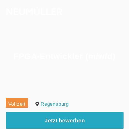
FPGA-Entwickler (m/w/d)
Home
/
Alle Jobs
/
FPGA-Entwickler (m/w/d)
Vollzeit
Regensburg
Jetzt bewerben