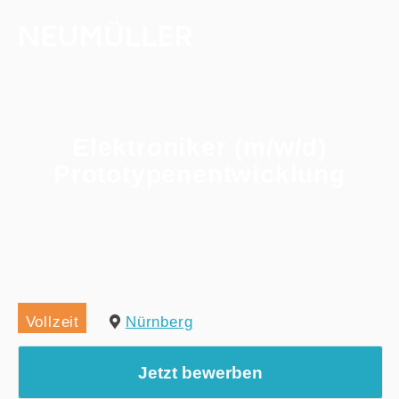
Elektroniker (m/w/d)
Prototypenentwicklung
Home
/
Alle Jobs
/
Elektroniker (m/w/d) Prototypenentwicklung
Vollzeit
Nürnberg
Jetzt bewerben