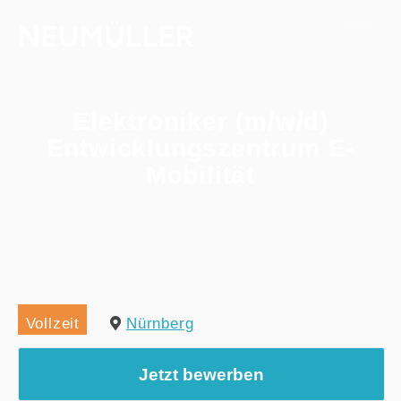
Elektroniker (m/w/d)
Entwicklungszentrum E-
Mobilität
Home
/
Alle Jobs
/
Elektroniker (m/w/d) Entwicklungszentrum E-Mobilität
Vollzeit
Nürnberg
Jetzt bewerben