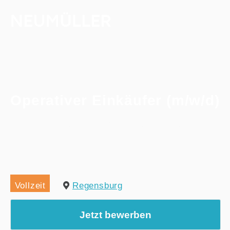
Operativer Einkäufer (m/w/d)
Home
/
Alle Jobs
/
Operativer Einkäufer (m/w/d)
Vollzeit
Regensburg
Jetzt bewerben