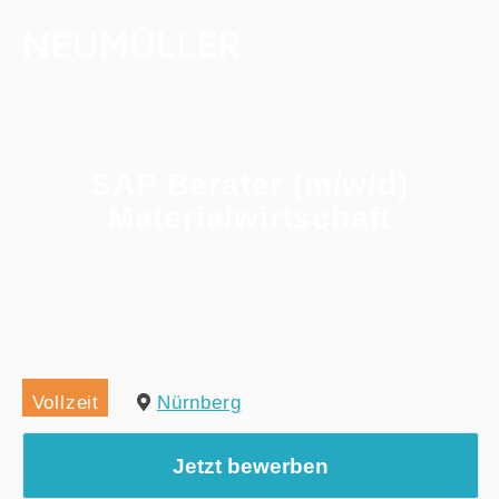
SAP Berater (m/w/d)
Materialwirtschaft
Home
/
Alle Jobs
/
SAP Berater (m/w/d) Materialwirtschaft
Vollzeit
Nürnberg
Jetzt bewerben