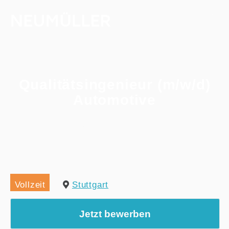
Qualitätsingenieur (m/w/d)
Automotive
Home
/
Alle Jobs
/
Qualitätsingenieur (m/w/d) Automotive
Vollzeit
Stuttgart
Jetzt bewerben