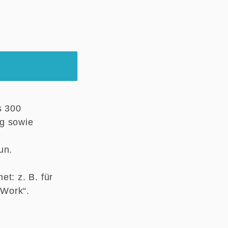
s 300
ng sowie
Tun.
t: z. B. für
 Work“.