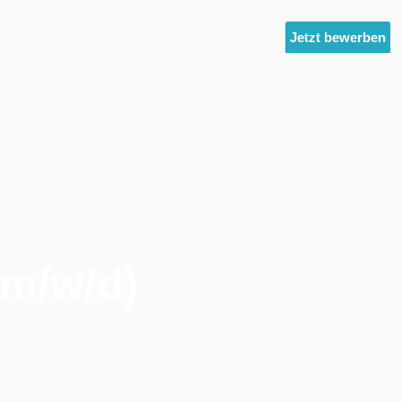
ltest
Unternehmensgruppe
News
Jetzt bewerben
(m/w/d)