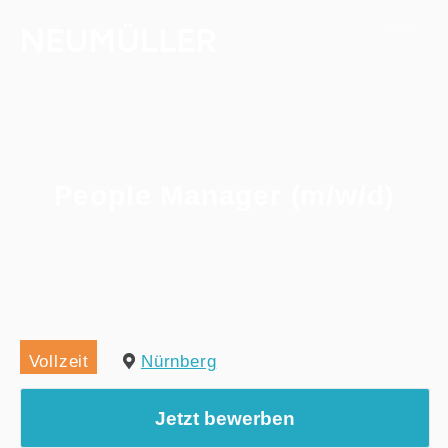
People Manager (m/w/d)
Home
/
Alle Jobs
/
People Manager (m/w/d)
Vollzeit
Nürnberg
Jetzt bewerben