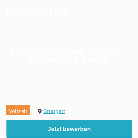
Prozessingenieur (m/w/d) –
Automotive SPICE
Home
/
Alle Jobs
/
Prozessingenieur (m/w/d) – Automotive SPICE
Vollzeit
Stuttgart
Jetzt bewerben