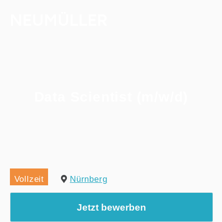
Data Scientist (m/w/d)
Home
/
Alle Jobs
/
Data Scientist (m/w/d)
Vollzeit
Nürnberg
Jetzt bewerben