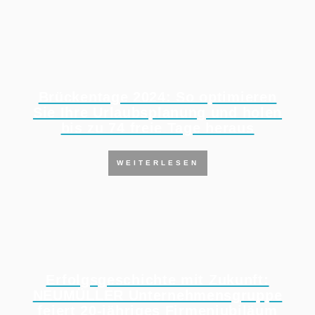
Brückentage 2024: So optimieren
Sie Ihre Urlaubsplanung und holen
bis zu 74 freie Tage heraus
WEITERLESEN
Erfolgsgeschichte mit Zukunft:
NEUMÜLLER Unternehmensgruppe
feiert 20-jähriges Firmenjubiläum