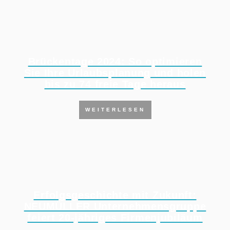
Brückentage 2024: So optimieren
Sie Ihre Urlaubsplanung und holen
bis zu 74 freie Tage heraus
WEITERLESEN
Erfolgsgeschichte mit Zukunft:
NEUMÜLLER Unternehmensgruppe
feiert 20-jähriges Firmenjubiläum