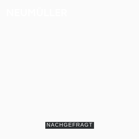
Zwischen Studium
und Beruf: Unser
„Werki“ Matthias
Weichmann berichtet
NACHGEFRAGT