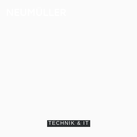
LED-Displays: Darum
wird der Markt
künftig explodieren
TECHNIK & IT