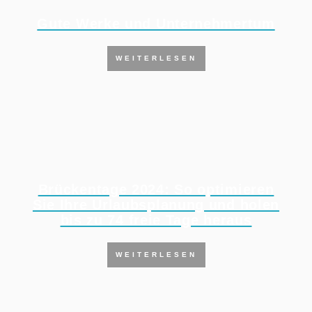
Gute Werke und Unternehmertum
WEITERLESEN
Brückentage 2024: So optimieren
Sie Ihre Urlaubsplanung und holen
bis zu 74 freie Tage heraus
WEITERLESEN