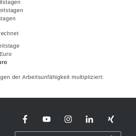
itstagen
eitstagen
stagen
rechnet
itstage
 Euro
uro
en der Arbeitsunfähigkeit multipliziert: